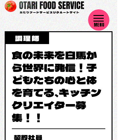
コ
ン
テ
ン
ツ
調理師
へ
ス
食の未来を白馬か
キ
ら世界に発信！子
ッ
プ
どもたちの心と体
を育てる、キッチン
クリエイター募
集！！
契約社員