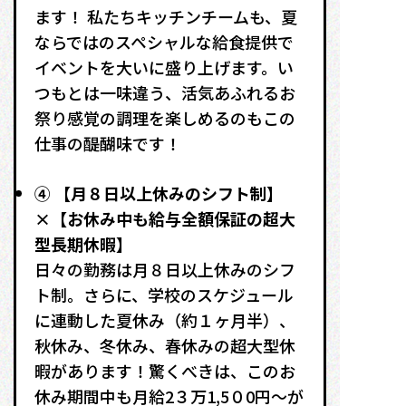
ます！
私たちキッチンチームも、夏
ならではのスペシャルな給食提供で
イベントを大いに盛り上げます。い
つもとは一味違う、活気あふれるお
祭り感覚の調理を楽しめるのもこの
仕事の醍醐味です！
④ 【月８日以上休みのシフト制】
×【お休み中も給与全額保証の超大
型長期休暇】
日々の勤務は月８日以上休みのシフ
ト制。さらに、学校のスケジュール
に連動した夏休み（約１ヶ月半）
、
秋休み
、冬休み
、春休み
の超大型休
暇があります！驚くべきは、このお
休み期間中も月給2３万1,5０0円〜が