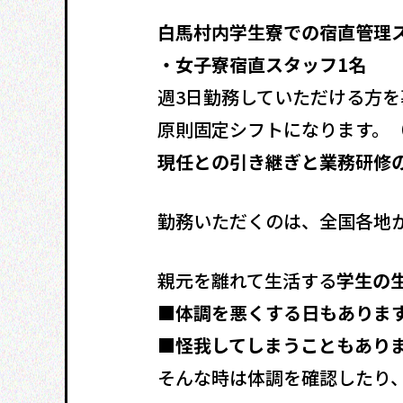
白馬村内学生寮での宿直管理
・女子寮宿直スタッフ1名
週3日勤務していただける方を
原則固定シフトになります。
現任との引き継ぎと業務研修の
勤務いただくのは、全国各地
親元を離れて生活する
学生の
■体調を悪くする日もありま
■怪我してしまうこともあり
そんな時は体調を確認したり