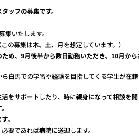
スタッフの募集です。
募集いたします。
（この募集は
木、土、月
を想定しています。）
ため、9月後半から数日勤務いただき、10月から
から白馬での学習や経験を目指してくる学生が在籍
生活をサポート
したり、時に
親身になって相談を聞
す。
ます。
、必要であれば
病院に送迎
します。