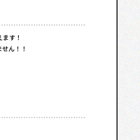
えます！
ません！！