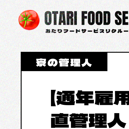
コ
ン
テ
ン
ツ
へ
ス
寮の管理人
キ
ッ
プ
【通年雇
直管理人